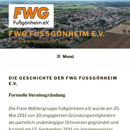
Zum
Inhalt
springen
FWG FUSSGÖNHEIM E.V.
Freie WählerGruppe Fußgönheim e.V.
Menü
DIE GESCHICHTE DER FWG FUSSGÖNHEIM E
.V.
Formelle Vereinsgründung
Die Freie Wählergruppe Fußgönheim e.V. wurde am 25.
Mai 2011 von 20 engagierten Gründungsmitgliedern
als parteilich unabhängiger Ortsverein gegründet und
formell am 13. September 2011 ins Vereinsregister