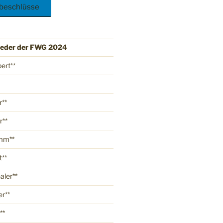
sbeschlüsse
ieder der FWG 2024
ert**
r**
r**
mm**
t**
aler**
er**
**