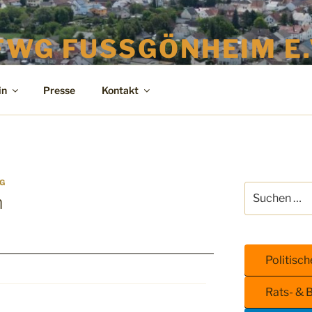
FWG FUSSGÖNHEIM E.V
eie WählerGruppe Fußgönheim e.V.
in
Presse
Kontakt
G
m
Politisc
Rats- & 