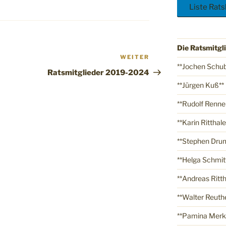
Liste Rat
Die Ratsmitgl
WEITER
**Jochen Schub
Ratsmitglieder 2019-2024
**Jürgen Kuß**
**Rudolf Renne
**Karin Ritthale
**Stephen Dru
**Helga Schmit
**Andreas Ritth
**Walter Reuth
**Pamina Merk